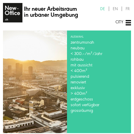
Ihr neuer Arbeitsraum
DE
EN
FR
in urbaner Umgebung
CITY
AUSWAHL
zentrumsnah
neubau
< 300.–/m²
/Jahr
rohbau
mit aussicht
< 400m²
pulsierend
renoviert
exklusiv
> 400m²
erdgeschoss
sofort verfügbar
grossräumig