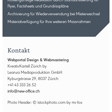
Kostengünstige Realisation durch Standardisierung für
Flyer, Factsheets und Grundrisspläne
Archivierung für Wiederverwendung bei Mieterwechsel
Materialverfügung für Ihre weiteren Massnahmen
Kontakt
Webportal Design & Webmastering
KreativKartell Zürich by
Leanza Mediaproduktion GmbH
Kyburgstrasse 29, 8037 Zürich
+41 43 333 26 52
nf
n
w-
ff
c
ch
Photo Header: © istockphoto.com by mr-fox