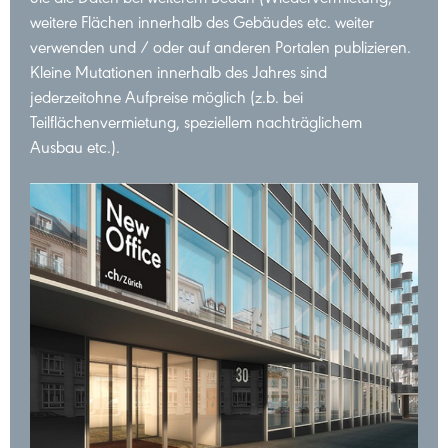
Sie die Daten bei weiterem Bedarf (Wiedervermietung,
weitere Flächen innerhalb des Gebäudes etc. weiter
verwenden und / oder auf anderen Portalen publizieren.
Kleine Mutationen innerhalb des Jahres sind
jederzeitohne Aufpreise möglich (z.b. bei
Teilflächenvermietung, speziellem nachträglichem
Ausbau etc.).