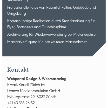
Verwendung
Professionelle Fotos von Räumlichkeiten, Gebäude und
Umgebung
Kostengünstige Realisation durch Standardisierung für
Flyer, Factsheets und Grundrisspläne
Archivierung für Wiederverwendung bei Mieterwechsel
Materialverfügung für Ihre weiteren Massnahmen
Kontakt
Webportal Design & Webmastering
KreativKartell Zürich by
Leanza Mediaproduktion GmbH
Kyburgstrasse 29, 8037 Zürich
+41 43 333 26 52