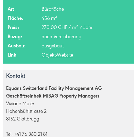
Art:
Bürofläche
Fläche:
456 m²
Preis:
270.00 CHF / m² / Jahr
Bezug:
nach Vereinbarung
Ausbau:
ausgebaut
Link
Objekt-Website
Kontakt
Equans Switzerland Facility Management AG
Geschäftseinheit MIBAG Property Managers
Viviane Maier
Hohenbühlstrasse 2
8152 Glattbrugg
Tel. +41 76 360 21 81