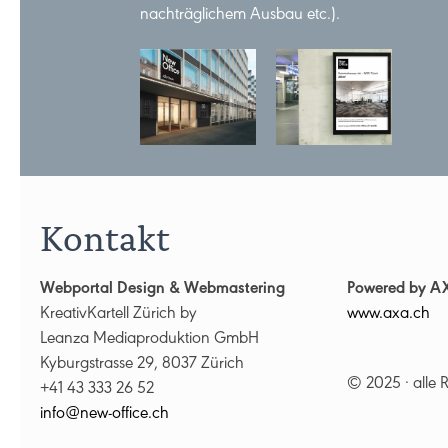
nachträglichem Ausbau etc.).
Kontakt
Webportal Design & Webmastering
Powered by A
KreativKartell Zürich by
www.axa.ch
Leanza Mediaproduktion GmbH
Kyburgstrasse 29, 8037 Zürich
© 2025 · alle 
+41 43 333 26 52
nf
n
w-
ff
c
ch