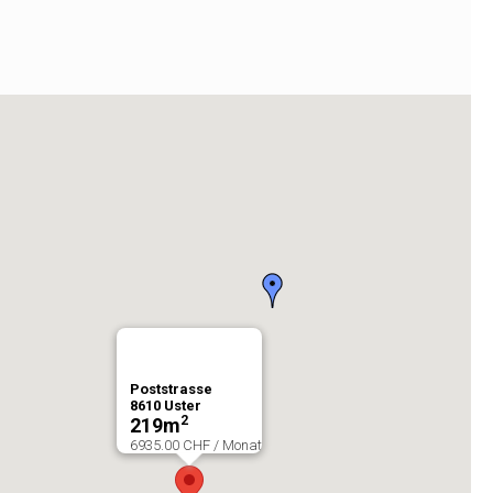
Poststrasse
8610
Uster
2
219
m
6935.00 CHF / Monat