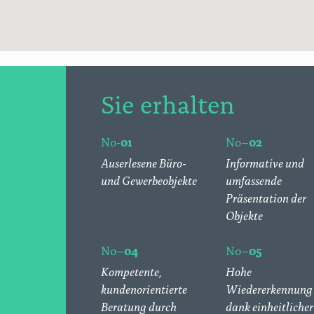
Sie erhalten
No-
01
No–
02
Auserlesene Büro-
Informative und
und Gewerbeobjekte
umfassende
Präsentation der
Objekte
No–
04
No–
05
Kompetente,
Hohe
kundenorientierte
Wiedererkennung
Beratung durch
dank einheitlicher