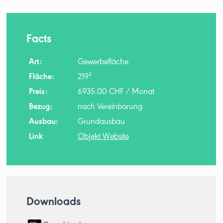
Facts
Art:
Gewerbefläche
Fläche:
219²
Preis:
6935.00 CHF / Monat
Bezug:
nach Vereinbarung
Ausbau:
Grundausbau
Link
Objekt Website
Downloads