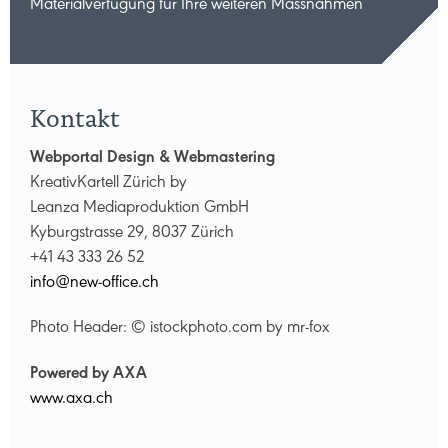
Materialverfügung für Ihre weiteren Massnahmen
Kontakt
Webportal Design & Webmastering
KreativKartell Zürich by
Leanza Mediaproduktion GmbH
Kyburgstrasse 29, 8037 Zürich
+41 43 333 26 52
nf
n
w-
ff
c
ch
Photo Header: © istockphoto.com by mr-fox
Powered by AXA
www.axa.ch