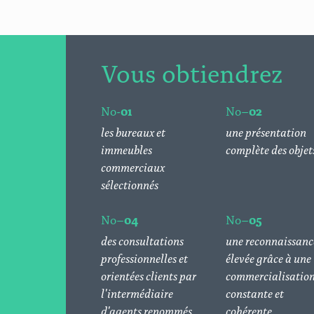
Vous obtiendrez
No-
01
No–
02
les bureaux et
une présentation
immeubles
complète des objet
commerciaux
sélectionnés
No–
04
No–
05
des consultations
une reconnaissanc
professionnelles et
élevée grâce à une
orientées clients par
commercialisatio
l'intermédiaire
constante et
d'agents renommés
cohérente