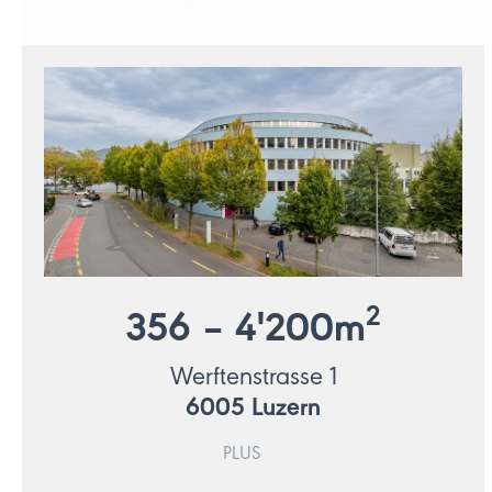
2
356 – 4'200
m
Werftenstrasse 1
6005
Luzern
PLUS