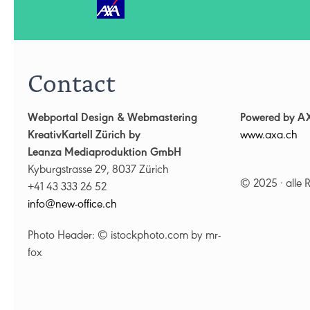
Contact
Webportal Design & Webmastering
Powered by A
KreativKartell Zürich by
www.axa.ch
Leanza Mediaproduktion GmbH
Kyburgstrasse 29, 8037 Zürich
© 2025 · alle 
+41 43 333 26 52
nf
n
w-
ff
c
ch
Photo Header: © istockphoto.com by mr-
fox