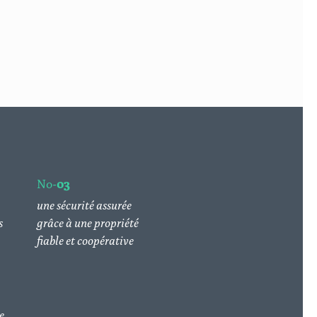
No-
03
une sécurité assurée
s
grâce à une propriété
fiable et coopérative
e