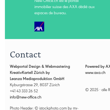
New-Office.ch est le portail
immobilier suisse des AXA dédié aux
espaces de bureau.
Contact
Webportal Design & Webmastering
Powered by A
KreativKartell Zürich by
www.axa.ch
Leanza Mediaproduktion GmbH
Kyburgstrasse 29, 8037 Zürich
© 2025 · alle 
+41 43 333 26 52
nf
n
w-
ff
c
ch
Photo Header: © istockphoto.com by mr-