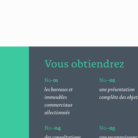
Vous obtiendrez
No-
01
No–
02
les bureaux et
une présentation
immeubles
complète des objet
commerciaux
sélectionnés
No–
04
No–
05
des consultations
une reconnaissanc