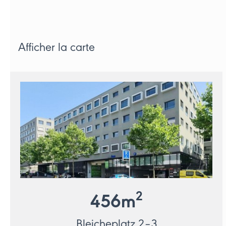
Afficher la carte
2
456
m
Bleicheplatz 2–3