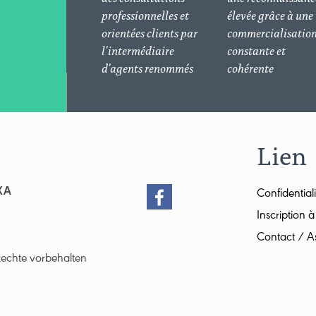
professionnelles et
élevée grâce à une
orientées clients par
commercialisatio
l'intermédiaire
constante et
d'agents renommés
cohérente
Lien
XA
Confidential
Inscription à
Contact / As
Rechte vorbehalten