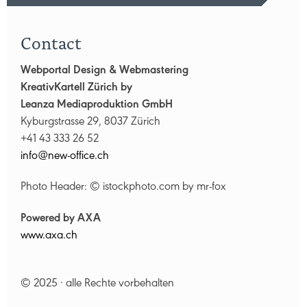
Contact
Webportal Design & Webmastering
KreativKartell Zürich by
Leanza Mediaproduktion GmbH
Kyburgstrasse 29, 8037 Zürich
+41 43 333 26 52
nf
n
w-
ff
c
ch
Photo Header: © istockphoto.com by mr-fox
Powered by AXA
www.axa.ch
© 2025 · alle Rechte vorbehalten