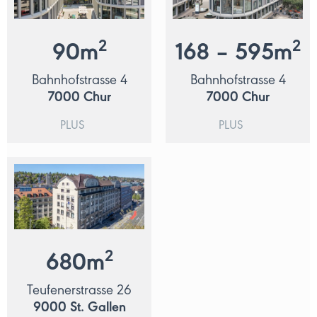
2
2
90
m
168 – 595
m
Bahnhofstrasse 4
Bahnhofstrasse 4
7000
Chur
7000
Chur
PLUS
PLUS
2
680
m
Teufenerstrasse 26
9000
St. Gallen