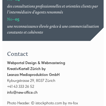
des consultations professionnelles et orientées clients par
l'intermédiaire d'agents renommés
No–
05
une reconnaissance élevée grâce à une commercialisation
constante et cohérente
Contact
Webportal Design & Webmastering
KreativKartell Zürich by
Leanza Mediaproduktion GmbH
Kyburgstrasse 29, 8037 Zürich
+41 43 333 26 52
nf
n
w-
ff
c
ch
Photo Header: © istockphoto.com by mr-fox