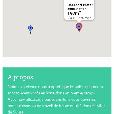
Oberdorf Platz 1
5608
Stetten
2
197
m
2'486.– net/mois
A propos
Notre expérience nous a appris que les salles et bureaux
sont souvent visités en ligne dans un premier temps .
Avec new-office.ch, nous souhaitons vous ouvrir les
portes d'espaces de travail de haute qualité dans les villes
de Suisse.